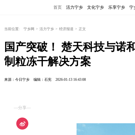
首页
活力宁乡
文化宁乡
乐享宁乡
宁
当前位置:
宁乡网
>
活力宁乡
>
经济报道
>
正文
国产突破！ 楚天科技与诺
制粒冻干解决方案
来源：今日宁乡
编辑：石宪
2026-01-13 16:43:08
—分享—