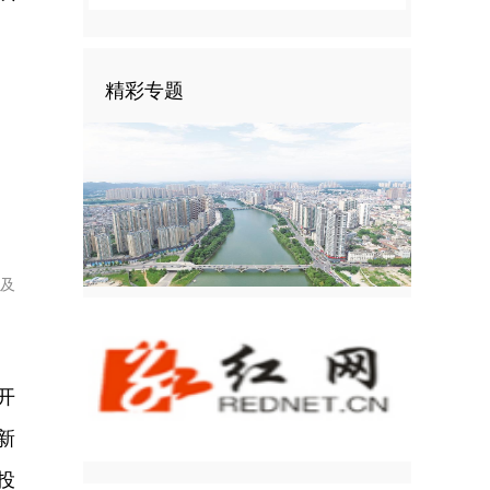
精彩专题
及
开
新
投