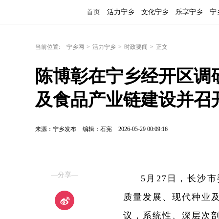
首页
活力宁乡
文化宁乡
乐享宁乡
宁
当前位置:
宁乡网
>
活力宁乡
>
时政要闻
>
正文
陈博彰在宁乡经开区调
及食品产业链建设并召
来源：宁乡发布
编辑：石宪
2026-05-29 00:09:16
—分享—
5月27日，长沙
质量发展、现代种业
议，系统性、深层次