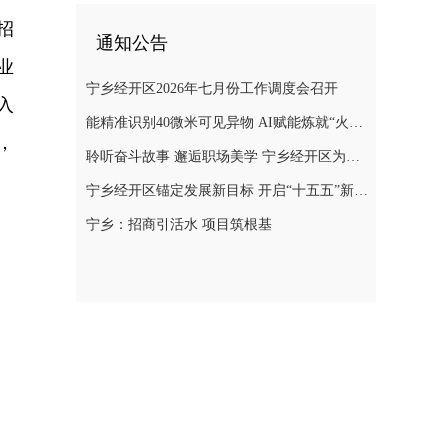
招
通知公告
业
宁乡经开区2026年七月份工作调度会召开
入
能精准识别40微米可见异物 AI赋能炼就“火眼金睛”，楚天科技自主研发的机器人解决药品检测难题
，
聆听奋斗故事 邂逅职场美学 宁乡经开区为女职工送上别样节日礼物
宁乡经开区锚定发展新目标 开启“十五五”新征程
宁乡：招商引活水 项目筑根基