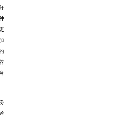
分
种
更
加
的
养
台
份
经