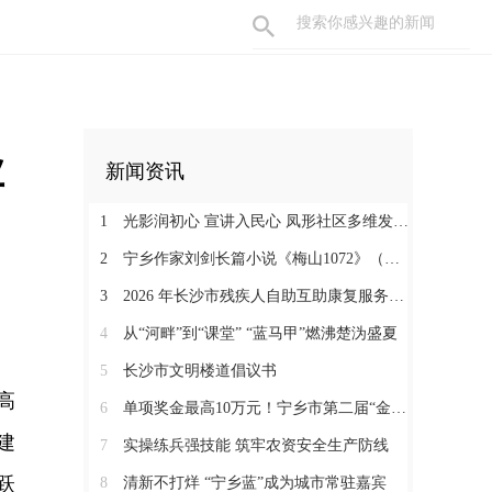
业
新闻资讯
1
光影润初心 宣讲入民心 凤形社区多维发力筑牢基层安全治理防线
2
宁乡作家刘剑长篇小说《梅山1072》（暂名）改稿会举行
3
2026 年长沙市残疾人自助互助康复服务联系点从业人员能力提升培训班开班
4
从“河畔”到“课堂” “蓝马甲”燃沸楚沩盛夏
5
长沙市文明楼道倡议书
高
6
单项奖金最高10万元！宁乡市第二届“金种子沃土杯”大学生创业大赛启动
建
7
实操练兵强技能 筑牢农资安全生产防线
跃
8
清新不打烊 “宁乡蓝”成为城市常驻嘉宾