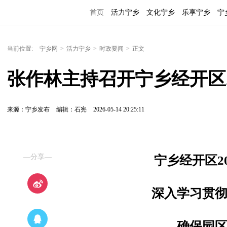
首页
活力宁乡
文化宁乡
乐享宁乡
宁
当前位置:
宁乡网
>
活力宁乡
>
时政要闻
>
正文
张作林主持召开宁乡经开区2
来源：宁乡发布
编辑：石宪
2026-05-14 20:25:11
—分享—
宁乡经开区2
深入学习贯
确保园