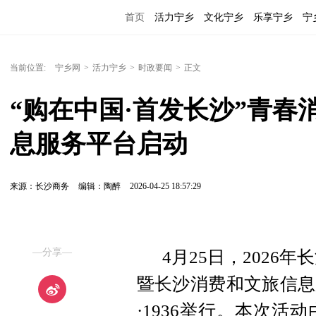
首页
活力宁乡
文化宁乡
乐享宁乡
宁
当前位置:
宁乡网
>
活力宁乡
>
时政要闻
>
正文
“购在中国·首发长沙”青
息服务平台启动
来源：长沙商务
编辑：陶醉
2026-04-25 18:57:29
—分享—
4月25日，2026
暨长沙消费和文旅信息
·1936举行。本次