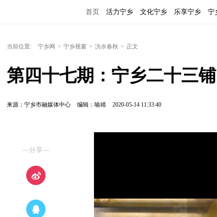
首页
活力宁乡
文化宁乡
乐享宁乡
宁
当前位置:
宁乡网
>
宁乡视窗
>
沩水春秋
>
正文
第四十七期：宁乡二十三铺
来源：宁乡市融媒体中心
编辑：喻靖
2020-05-14 11:33:40
—分享—